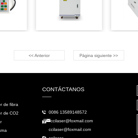
<< Anterior
Página siguiente >>
CONTÁCTANOS
r de fibra
0086 13589148572
er de CO2
ccilaser@foxmail.com
r
ccilaser@foxmail.com
asma