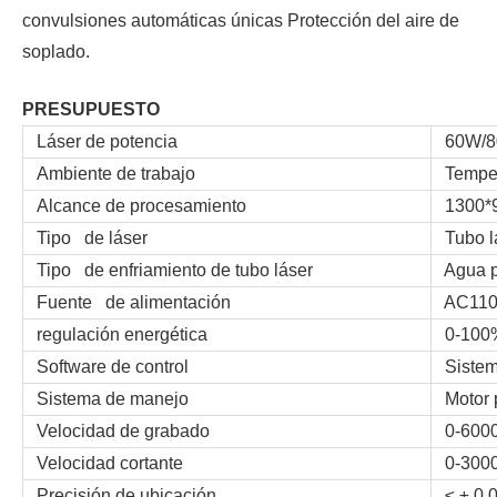
convulsiones automáticas únicas Protección del aire de
soplado.
PRESUPUESTO
Láser de potencia
60W/80
Ambiente de trabajo
Tempera
Alcance de procesamiento
1300*9
Tipo de láser
Tubo l
Tipo de enfriamiento de tubo láser
Agua pu
Fuente de alimentación
AC110V
regulación energética
0-100% 
Software de control
Sistema
Sistema de manejo
Motor p
Velocidad de grabado
0-6000
Velocidad cortante
0-3000
Precisión de ubicación
≤ ± 0.