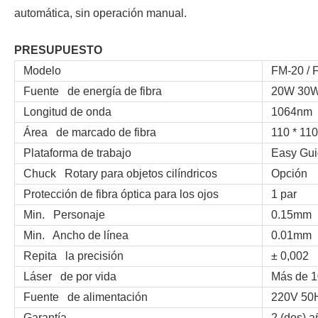
automática, sin operación manual.
PRESUPUESTO
Modelo
FM-20 / F
Fuente de energía de fibra
20W 30W
Longitud de onda
1064nm
Área de marcado de fibra
110 * 110
Plataforma de trabajo
Easy Guide
Chuck Rotary para objetos cilíndricos
Opción
Protección de fibra óptica para los ojos
1 par
Min. Personaje
0.15mm
Min. Ancho de línea
0.01mm
Repita la precisión
± 0,002
Láser de por vida
Más de 1
Fuente de alimentación
220V 50H
Garantía
2 (dos) añ