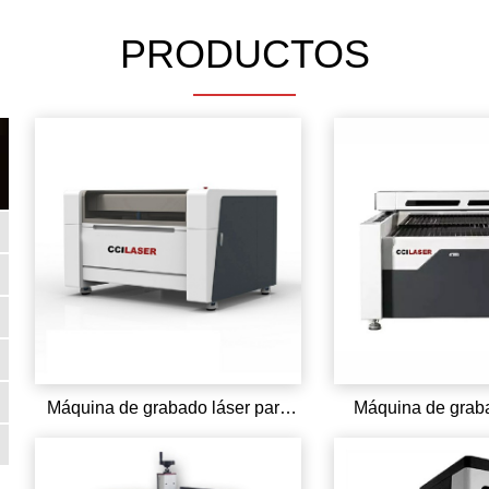
PRODUCTOS
Máquina de grabado láser para
Máquina de graba
corte de metales no metálicos
CO2