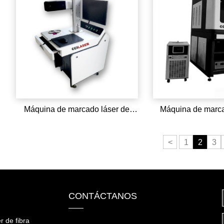
Máquina de marcado láser de
Máquina de marca
fibra con dinámica de enfoque
automático 3D
<
1
2
3
CONTÁCTANOS
r de fibra