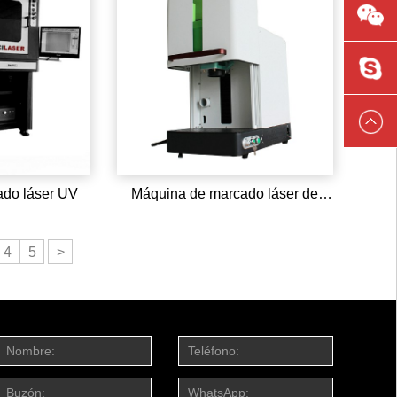
L13589
ccilaser
do láser UV​
Máquina de marcado láser de
fibra
4
5
>