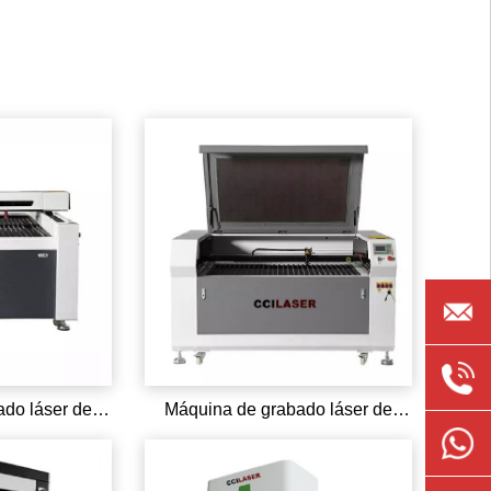
ccilase
0086
do láser de
Máquina de grabado láser de
CO2
135891
008613